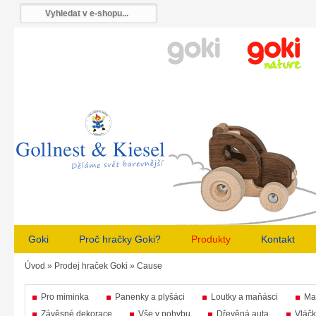
Goki
Proč hračky Goki?
Produkty
Kontakt
Úvod
»
Prodej hraček Goki
»
Cause
Pro miminka
Panenky a plyšáci
Loutky a maňásci
Ma
Závěsné dekorace
Vše v pohybu
Dřevěná auta
Vláčk