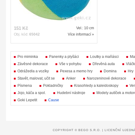
151 Kč
Vel.: 10 cm
Obj. kód:
65042
Více informací »
Pro miminka
Panenky a plyšáci
Loutky a maňásci
Ma
Závěsné dekorace
Vše v pohybu
Dřevěná auta
Vláčk
Odrážedla a vozíky
Pexesa a memo hry
Domina
Hry
Stavět, malovat, učit se
Anker
Narozeninové dekorace
Písmena
Pokladničky
Krasohledy a kaleidoskopy
Ven
Jojo, káča a spol.
Hudební nástroje
Modely autíček a motor
Goki Lepetit
Cause
COPYRIGHT ©
BEGO S.R.O.
|
LICENČNÍ UJEDN