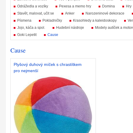
Odrážedla a vozíky
Pexesa a memo hry
Domina
Hry
Stavět, malovat, učit se
Anker
Narozeninové dekorace
Písmena
Pokladničky
Krasohledy a kaleidoskopy
Ven
Jojo, káča a spol.
Hudební nástroje
Modely autíček a motor
Goki Lepetit
Cause
Cause
Plyšový duhový míček s chrastítkem
pro nejmenší