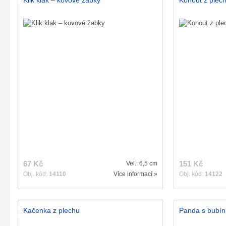
Klik klak – kovové žabky
Kohout z plec
67 Kč
151 Kč
Vel.: 6,5 cm
Obj. kód:
14110
Více informací »
Obj. kód:
14122
Kačenka z plechu
Panda s bubín