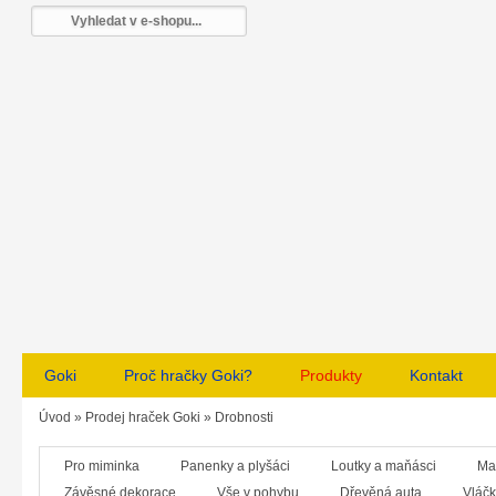
Goki
Proč hračky Goki?
Produkty
Kontakt
Úvod
»
Prodej hraček Goki
»
Drobnosti
Pro miminka
Panenky a plyšáci
Loutky a maňásci
Ma
Závěsné dekorace
Vše v pohybu
Dřevěná auta
Vláčk