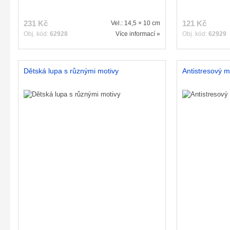
231 Kč
121 Kč
Vel.: 14,5 × 10 cm
Obj. kód:
62928
Více informací »
Obj. kód:
62929
Dětská lupa s různými motivy
Antistresový m