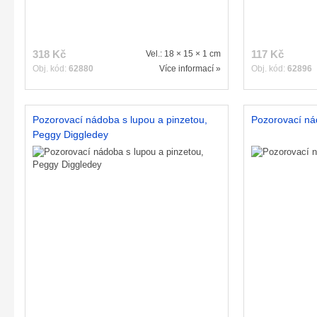
318 Kč
117 Kč
Vel.: 18 × 15 × 1 cm
Obj. kód:
62880
Více informací »
Obj. kód:
62896
Pozorovací nádoba s lupou a pinzetou,
Pozorovací ná
Peggy Diggledey