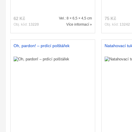
62 Kč
75 Kč
Vel.: 8 × 6,5 × 4,5 cm
Obj. kód:
13220
Více informací »
Obj. kód:
13242
Oh, pardon! – prdící polštářek
Natahovací tu