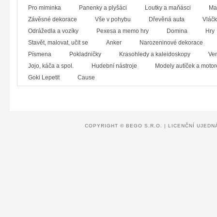
Pro miminka
Panenky a plyšáci
Loutky a maňásci
Ma
Závěsné dekorace
Vše v pohybu
Dřevěná auta
Vláčk
Odrážedla a vozíky
Pexesa a memo hry
Domina
Hry
Stavět, malovat, učit se
Anker
Narozeninové dekorace
Písmena
Pokladničky
Krasohledy a kaleidoskopy
Ven
Jojo, káča a spol.
Hudební nástroje
Modely autíček a motor
Goki Lepetit
Cause
COPYRIGHT ©
BEGO S.R.O.
|
LICENČNÍ UJEDN