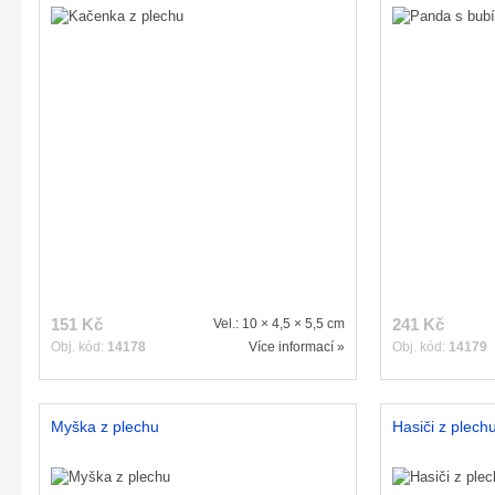
151 Kč
241 Kč
Vel.: 10 × 4,5 × 5,5 cm
Obj. kód:
14178
Více informací »
Obj. kód:
14179
Myška z plechu
Hasiči z plech