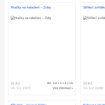
Hračky na natažení – Zuby
Střílecí zvířátk
91 Kč
20 Kč
Vel.: 4,8 × 5 × 4,2 cm
Obj. kód:
13277
Více informací »
Obj. kód:
13280