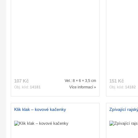
107 Kč
151 Kč
Vel.: 8 × 6 × 3,5 cm
Obj. kód:
14181
Více informací »
Obj. kód:
14182
Klik klak – kovové kačenky
Zpívající rajsk