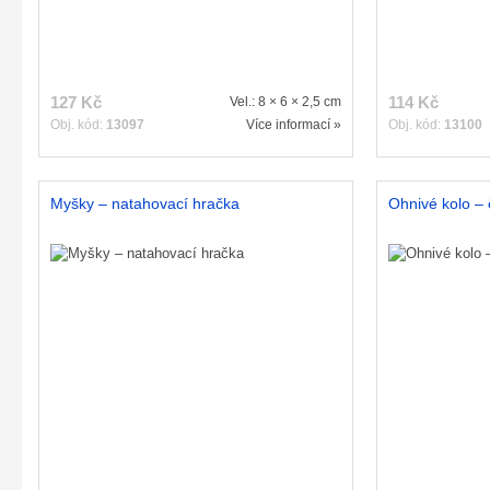
127 Kč
114 Kč
Vel.: 8 × 6 × 2,5 cm
Obj. kód:
13097
Více informací »
Obj. kód:
13100
Myšky – natahovací hračka
Ohnivé kolo –