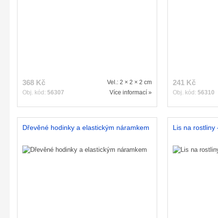
368 Kč
241 Kč
Vel.: 2 × 2 × 2 cm
Obj. kód:
56307
Více informací »
Obj. kód:
56310
Dřevěné hodinky a elastickým náramkem
Lis na rostliny