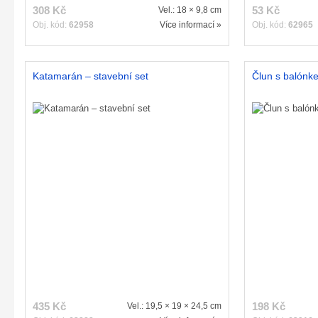
308 Kč
53 Kč
Vel.: 18 × 9,8 cm
Obj. kód:
62958
Více informací »
Obj. kód:
62965
Katamarán – stavební set
Člun s balónk
435 Kč
198 Kč
Vel.: 19,5 × 19 × 24,5 cm