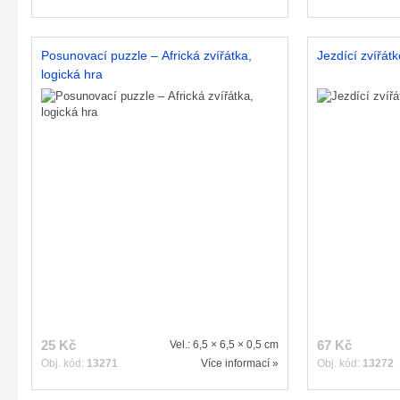
Posunovací puzzle – Africká zvířátka,
Jezdící zvířátk
logická hra
25 Kč
67 Kč
Vel.: 6,5 × 6,5 × 0,5 cm
Obj. kód:
13271
Více informací »
Obj. kód:
13272