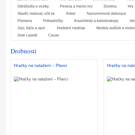
Odrážedla a vozíky
Pexesa a memo hry
Domina
Hry
Stavět, malovat, učit se
Anker
Narozeninové dekorace
Písmena
Pokladničky
Krasohledy a kaleidoskopy
Ven
Jojo, káča a spol.
Hudební nástroje
Modely autíček a motor
Goki Lepetit
Cause
Drobnosti
Hračky na natažení – Plavci
Hračky na nata