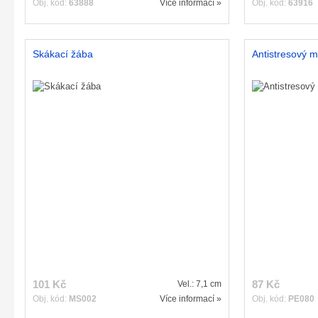
Obj. kód:
63888
Více informací »
Obj. kód:
63916
Skákací žába
Antistresový m
101 Kč
87 Kč
Vel.: 7,1 cm
Obj. kód:
MS002
Více informací »
Obj. kód:
PE080