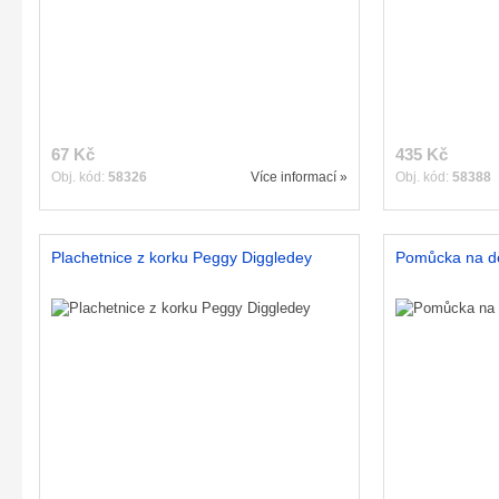
67 Kč
435 Kč
Obj. kód:
58326
Více informací »
Obj. kód:
58388
Plachetnice z korku Peggy Diggledey
Pomůcka na dě