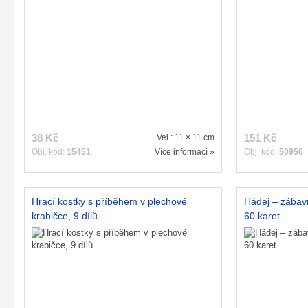
38 Kč
151 Kč
Vel.: 11 × 11 cm
Obj. kód:
15451
Více informací »
Obj. kód:
50956
Hrací kostky s příběhem v plechové
Hádej – zábav
krabičce, 9 dílů
60 karet