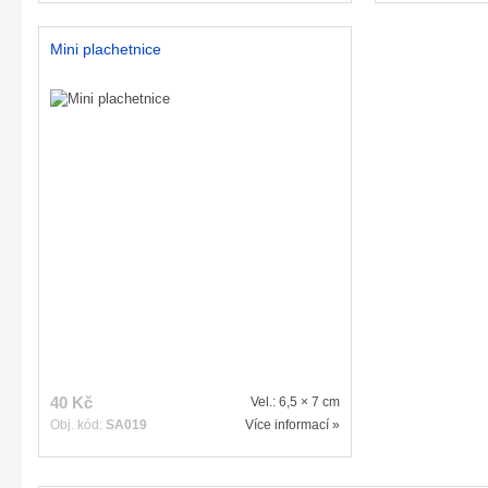
Mini plachetnice
40 Kč
Vel.: 6,5 × 7 cm
Obj. kód:
SA019
Více informací »