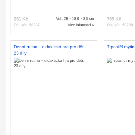
251 Kč
769 Kč
Vel.: 29 × 18,9 × 3,5 cm
Obj. kód:
58287
Více informací »
Obj. kód:
58288
Denní rutina – didaktická hra pro děti,
Trpasličí mýtin
23 díly