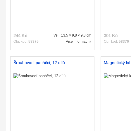
244 Kč
301 Kč
Vel.: 13,5 × 9,8 × 9,8 cm
Obj. kód:
58375
Více informací »
Obj. kód:
58376
Šroubovací panáčci, 12 dílů
Magnetický lab