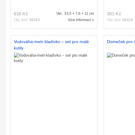
618 Kč
301 Kč
Vel.: 33,5 × 7,6 × 11 cm
Obj. kód:
58323
Více informací »
Obj. kód:
58324
Vodováha-metr-kladívko – set pro malé
Domeček pro v
kutily