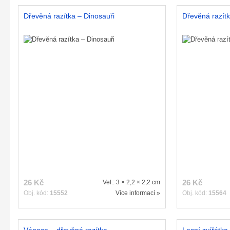
Dřevěná razítka – Dinosauři
Dřevěná razít
26 Kč
26 Kč
Vel.: 3 × 2,2 × 2,2 cm
Obj. kód:
15552
Více informací »
Obj. kód:
15564