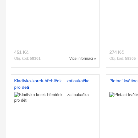
451 Kč
274 Kč
Obj. kód:
58301
Více informací »
Obj. kód:
58305
Kladívko-korek-hřebíček – zatloukačka
Pletací květin
pro děti