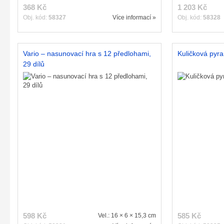
368 Kč
1 203 Kč
Obj. kód:
58327
Více informací »
Obj. kód:
58328
Vario – nasunovací hra s 12 předlohami,
Kuličková pyra
29 dílů
598 Kč
585 Kč
Vel.: 16 × 6 × 15,3 cm