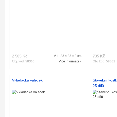
2 505 Kč
735 Kč
Vel.: 33 × 33 × 3 cm
Obj. kód:
58360
Více informací »
Obj. kód:
58361
Vkládačka váleček
Stavební kostk
25 dílů