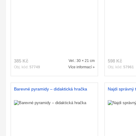
385 Kč
598 Kč
Vel.: 30 × 21 cm
Obj. kód:
57749
Více informací »
Obj. kód:
57961
Barevné pyramidy – didaktická hračka
Najdi správný 