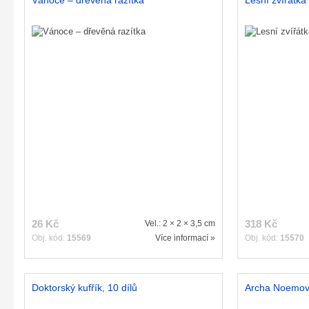
Vánoce – dřevěná razítka
Lesní zvířátka
26 Kč
318 Kč
Vel.: 2 × 2 × 3,5 cm
Obj. kód:
15569
Více informací »
Obj. kód:
15570
Doktorský kufřík, 10 dílů
Archa Noemova