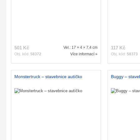
501 Kč
117 Kč
Vel.: 17 × 4 × 7,4 cm
Obj. kód:
58372
Více informací »
Obj. kód:
58373
Monstertruck – stavebnice autíčko
Buggy – stave