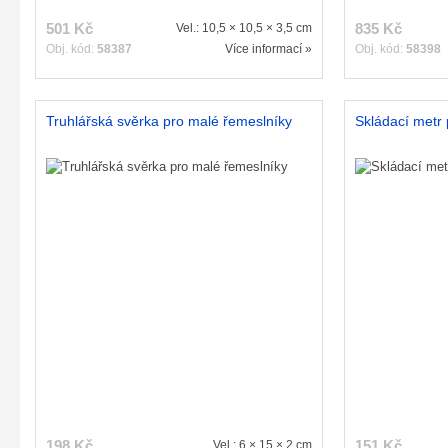
501 Kč
835 Kč
Vel.: 10,5 × 10,5 × 3,5 cm
Obj. kód:
58387
Více informací »
Obj. kód:
58398
Truhlářská svěrka pro malé řemeslníky
Skládací metr
198 Kč
151 Kč
Vel.: 6 × 15 × 2 cm