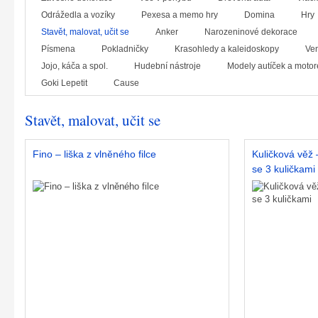
Odrážedla a vozíky
Pexesa a memo hry
Domina
Hry
Stavět, malovat, učit se
Anker
Narozeninové dekorace
Písmena
Pokladničky
Krasohledy a kaleidoskopy
Ven
Jojo, káča a spol.
Hudební nástroje
Modely autíček a motor
Goki Lepetit
Cause
Stavět, malovat, učit se
Fino – liška z vlněného filce
Kuličková věž
se 3 kuličkami