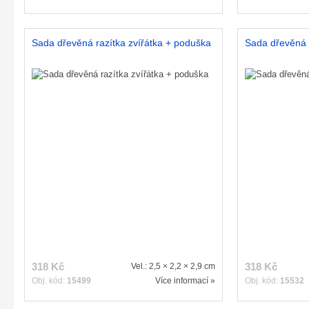
Sada dřevěná razítka zvířátka + poduška
Sada dřevěná r
318 Kč
318 Kč
Vel.: 2,5 × 2,2 × 2,9 cm
Obj. kód:
15499
Více informací »
Obj. kód:
15532