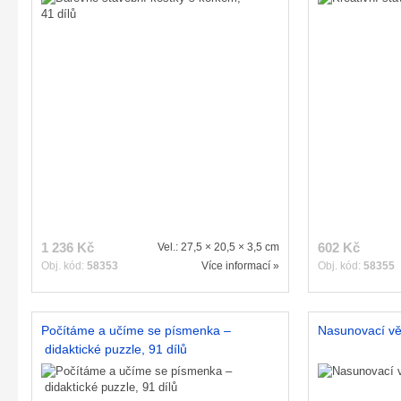
1 236 Kč
602 Kč
Vel.: 27,5 × 20,5 × 3,5 cm
Obj. kód:
58353
Více informací »
Obj. kód:
58355
Počítáme a učíme se písmenka –
Nasunovací věž
didaktické puzzle, 91 dílů