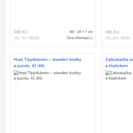
598 Kč
465 Kč
Vel.: 18 × 7 cm
Obj. kód:
58310
Více informací »
Obj. kód:
58311
Hrad Třpytikámen – stavební kostky
Zatloukačka ze
a puzzle, 41 dílů
a kladívkem