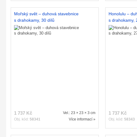
Mořský svět – duhová stavebnice
Honolulu – du
s drahokamy, 30 dílů
s drahokamy, 2
1 737 Kč
1 737 Kč
Vel.: 23 × 23 × 3 cm
Obj. kód:
58341
Více informací »
Obj. kód:
58343