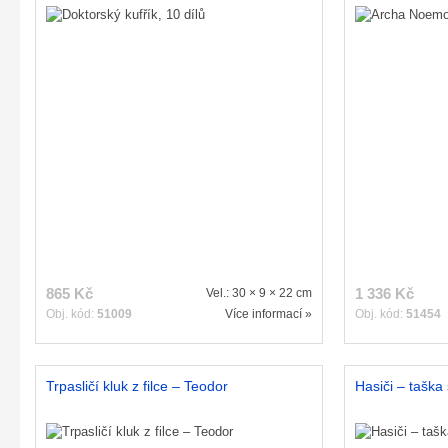
865 Kč
1 336 Kč
Vel.: 30 × 9 × 22 cm
Obj. kód:
51009
Více informací »
Obj. kód:
51454
Trpasličí kluk z filce – Teodor
Hasiči – taška