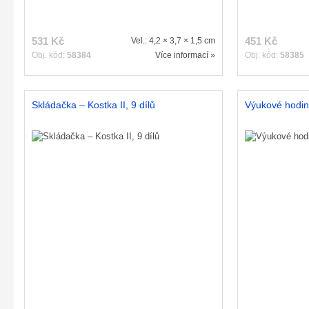
531 Kč
451 Kč
Vel.: 4,2 × 3,7 × 1,5 cm
Obj. kód:
58384
Více informací »
Obj. kód:
58385
Skládačka – Kostka II, 9 dílů
Výukové hodin