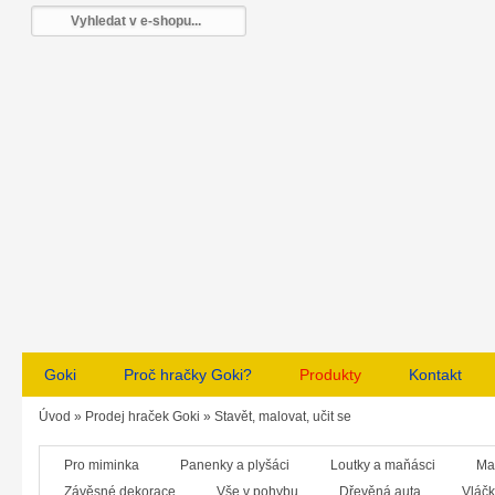
Goki
Proč hračky Goki?
Produkty
Kontakt
Úvod
»
Prodej hraček Goki
»
Stavět, malovat, učit se
Pro miminka
Panenky a plyšáci
Loutky a maňásci
Ma
Závěsné dekorace
Vše v pohybu
Dřevěná auta
Vláčk