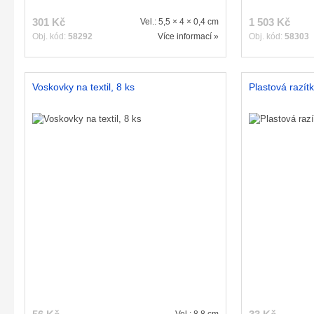
301 Kč
1 503 Kč
Vel.: 5,5 × 4 × 0,4 cm
Obj. kód:
58292
Více informací »
Obj. kód:
58303
Voskovky na textil, 8 ks
Plastová razít