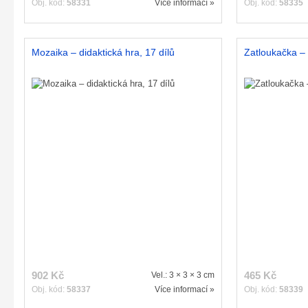
Obj. kód:
58331
Více informací »
Obj. kód:
58335
Mozaika – didaktická hra, 17 dílů
Zatloukačka – 
902 Kč
465 Kč
Vel.: 3 × 3 × 3 cm
Obj. kód:
58337
Více informací »
Obj. kód:
58339