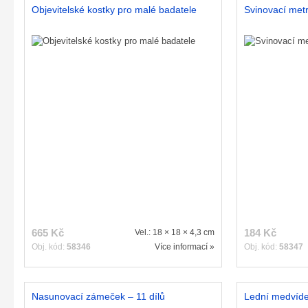
Objevitelské kostky pro malé badatele
Svinovací metr
665 Kč
184 Kč
Vel.: 18 × 18 × 4,3 cm
Obj. kód:
58346
Více informací »
Obj. kód:
58347
Nasunovací zámeček – 11 dílů
Lední medvídek