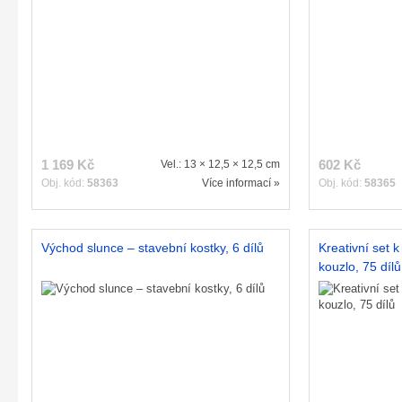
1 169 Kč
602 Kč
Vel.: 13 × 12,5 × 12,5 cm
Obj. kód:
58363
Více informací »
Obj. kód:
58365
Východ slunce – stavební kostky, 6 dílů
Kreativní set 
kouzlo, 75 dílů