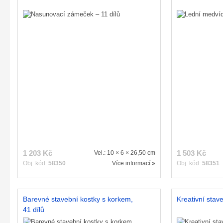
1 203 Kč
1 503 Kč
Vel.: 10 × 6 × 26,50 cm
Obj. kód:
58350
Více informací »
Obj. kód:
58351
Barevné stavební kostky s korkem,
Kreativní stave
41 dílů