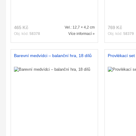
465 Kč
769 Kč
Vel.: 12,7 × 4,2 cm
Obj. kód:
58378
Více informací »
Obj. kód:
58379
Barevní medvídci – balanční hra, 18 dílů
Provlékací set