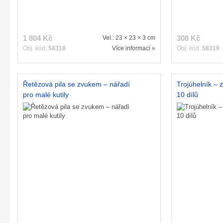
1 804 Kč
308 Kč
Vel.: 23 × 23 × 3 cm
Obj. kód:
58318
Více informací »
Obj. kód:
58319
Řetězová pila se zvukem – nářadí
Trojúhelník – 
pro malé kutily
10 dílů