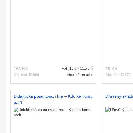
165 Kč
25 Kč
Vel.: 11,5 × 11,5 cm
Obj. kód:
51964
Více informací »
Obj. kód:
53871
Didaktická posunovací hra – Kdo ke komu
Dřevěný sklád
patří