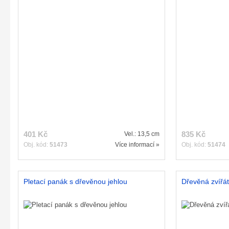
401 Kč
835 Kč
Vel.: 13,5 cm
Obj. kód:
51473
Více informací »
Obj. kód:
51474
Pletací panák s dřevěnou jehlou
Dřevěná zvířá