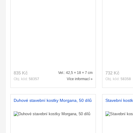
835 Kč
732 Kč
Vel.: 42,5 × 18 × 7 cm
Obj. kód:
58357
Více informací »
Obj. kód:
58358
Duhové stavební kostky Morgana, 50 dílů
Stavební kostk