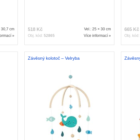
518 Kč
665 Kč
× 30,7 cm
Vel.: 25 × 30 cm
formací »
Obj. kód:
52865
Více informací »
Obj. kód
Závěsný kolotoč – Velryba
Závěsný