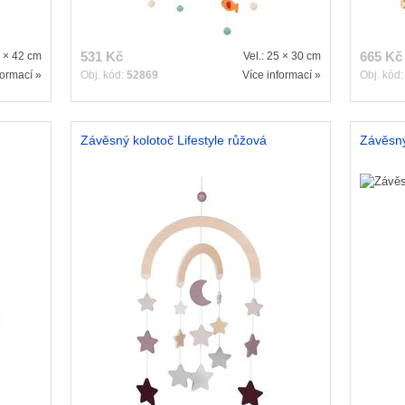
531 Kč
665 Kč
3 × 42 cm
Vel.: 25 × 30 cm
formací »
Obj. kód:
52869
Více informací »
Obj. kód
Závěsný kolotoč Lifestyle růžová
Závěsný