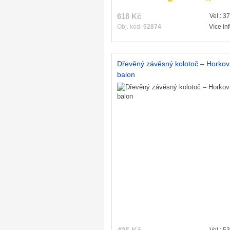
618 Kč
Vel.: 3
Obj. kód:
52874
Více in
Dřevěný závěsný kolotoč – Horko
balon