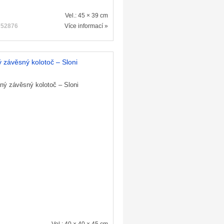
Vel.: 45 × 39 cm
:
52876
Více informací »
 závěsný kolotoč – Sloni