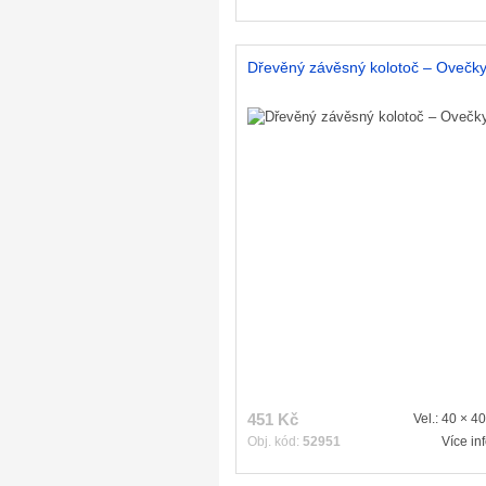
Dřevěný závěsný kolotoč – Ovečk
451 Kč
Vel.: 40 × 4
Obj. kód:
52951
Více in