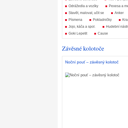
Odrážedla a vozíky
Pexesa a m
Stavět, malovat, učit se
Anker
Písmena
Pokladničky
Kra
Jojo, káča a spol.
Hudební nástr
Goki Lepetit
Cause
Závěsné kolotoče
Noční pouť – závěsný kolotoč