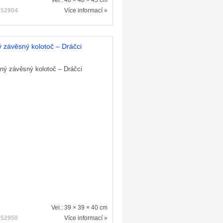
Vel.: 40 × 40 × 45 cm
:
52904
Více informací »
 závěsný kolotoč – Dráčci
Vel.: 39 × 39 × 40 cm
:
52950
Více informací »