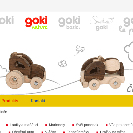
Produkty
Kontakt
toče
Loutky a maňásci
Marionety
Svět panenek
Vše pro obch
u
Dřevěná auta
Vláčky
Tahací hračky
Hračky na tyčce