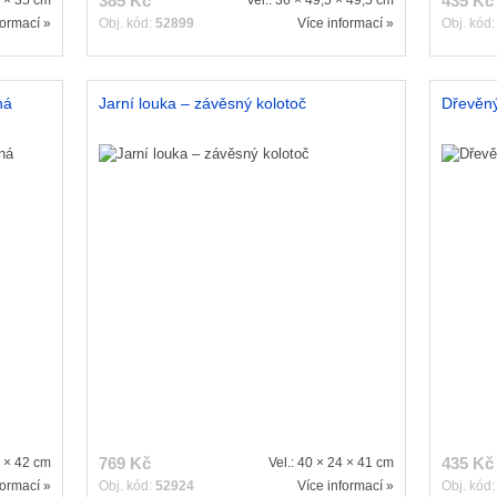
385 Kč
435 Kč
3 × 35 cm
Vel.: 36 × 49,5 × 49,5 cm
formací »
Obj. kód:
52899
Více informací »
Obj. kód
ná
Jarní louka – závěsný kolotoč
Dřevěný
769 Kč
435 Kč
2 × 42 cm
Vel.: 40 × 24 × 41 cm
formací »
Obj. kód:
52924
Více informací »
Obj. kód