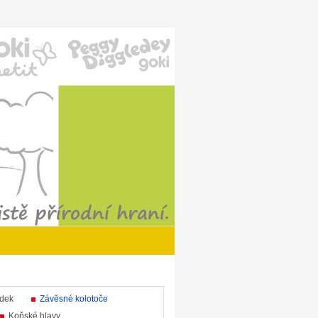
ůdek
Závěsné kolotoče
Koňské hlavy