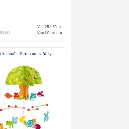
Vel.: 25 × 30 cm
:
52867
Více informací »
 kolotoč – Strom se zvířátky