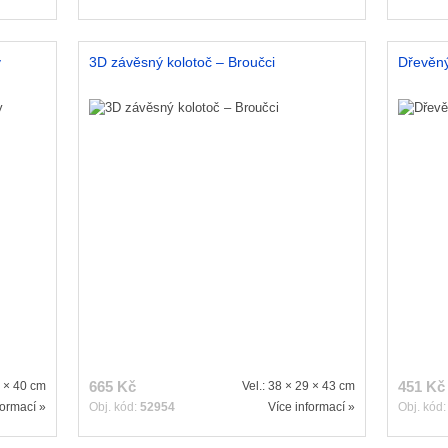
y
3D závěsný kolotoč – Broučci
Dřevěný
665 Kč
451 Kč
0 × 40 cm
Vel.: 38 × 29 × 43 cm
formací »
Obj. kód:
52954
Více informací »
Obj. kód