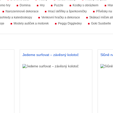
emo hry
Domina
Hry
Puzzle
Kostky s obrázkem
Hla
Narozeninové dekorace
Hrací skříňky a šperkovničky
Přívěsky na 
sohledy a kaleidoskopy
Venkovní hračky a dekorace
Skákací míček al
oje
Modely autíček a motorek
Peggy Diggledey
Goki Susibelle
Jedeme surfovat – závěsný kolotoč
Slůně n