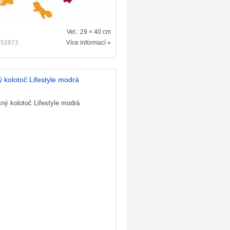
Vel.: 29 × 40 cm
:
52873
Více informací »
 kolotoč Lifestyle modrá