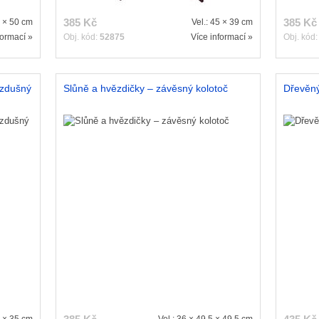
385 Kč
385 Kč
7 × 50 cm
Vel.: 45 × 39 cm
formací »
Obj. kód:
52875
Více informací »
Obj. kód
vzdušný
Slůně a hvězdičky – závěsný kolotoč
Dřevěný