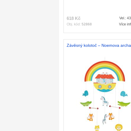
618 Kč
Vel.: 4
Obj. kód:
52868
Více in
Závěsný kolotoč – Noemova archa