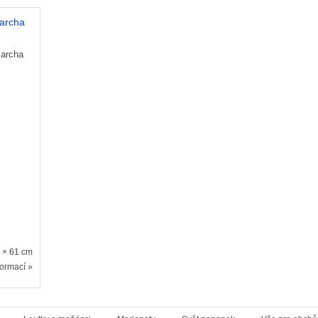
 archa
6 × 61 cm
formací »