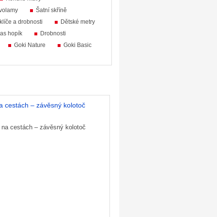
volamy
Šatní skříně
klíče a drobnosti
Dětské metry
ias hopík
Drobnosti
Goki Nature
Goki Basic
a cestách – závěsný kolotoč