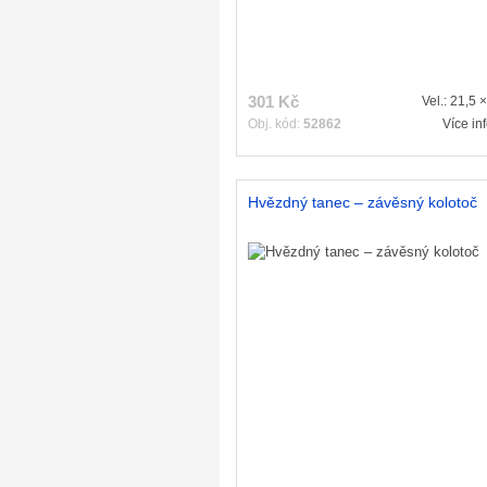
301 Kč
Vel.: 21,5 
Obj. kód:
52862
Více in
Hvězdný tanec – závěsný kolotoč