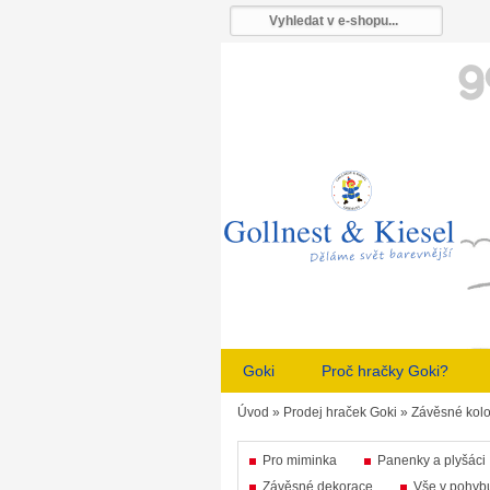
Goki
Proč hračky Goki?
Úvod
»
Prodej hraček Goki
»
Závěsné kolo
Pro miminka
Panenky a plyšáci
Závěsné dekorace
Vše v pohyb