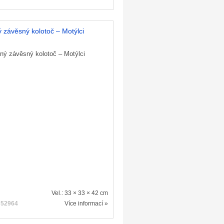
 závěsný kolotoč – Motýlci
Vel.: 33 × 33 × 42 cm
:
52964
Více informací »