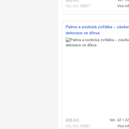
435 Kč
Vel.: 5
Obj. kód:
52877
Více in
Palma a exotická zvířátka – závěs
dekorace ze dřeva
635 Kč
Vel.: 42 × 2
Obj. kód:
52917
Více in