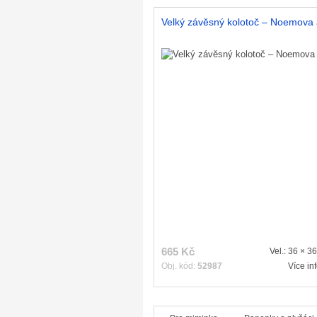
Velký závěsný kolotoč – Noemova
665 Kč
Vel.: 36 × 3
Obj. kód:
52987
Více in