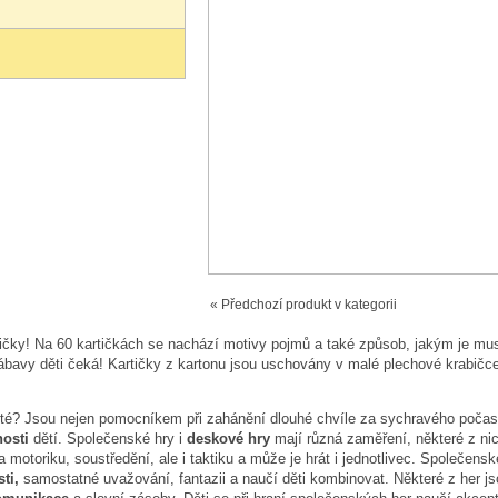
« Předchozí produkt v kategorii
avičky! Na 60 kartičkách se nachází motivy pojmů a také způsob, jakým je mu
zábavy děti čeká! Kartičky z kartonu jsou uschovány v malé plechové krabičc
té? Jsou nejen pomocníkem při zahánění dlouhé chvíle za sychravého počasí
nosti
dětí. Společenské hry i
deskové hry
mají různá zaměření, některé z nich
motoriku, soustředění, ale i taktiku a může je hrát i jednotlivec. Společensk
ti,
samostatné uvažování, fantazii a naučí děti kombinovat. Některé z her j