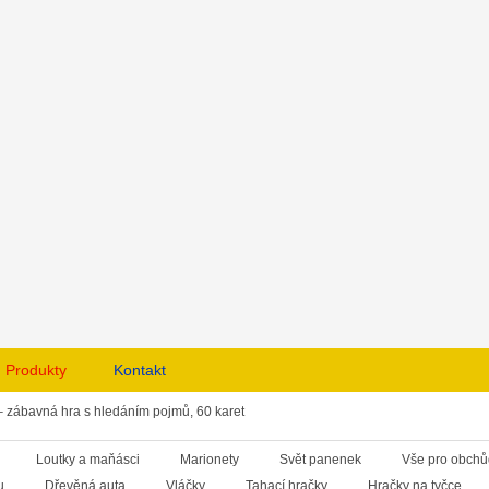
Produkty
Kontakt
– zábavná hra s hledáním pojmů, 60 karet
Loutky a maňásci
Marionety
Svět panenek
Vše pro obch
u
Dřevěná auta
Vláčky
Tahací hračky
Hračky na tyčce