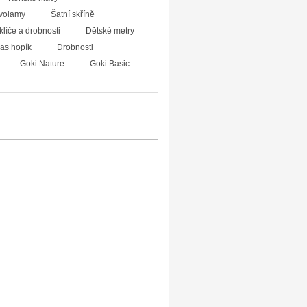
volamy
Šatní skříně
klíče a drobnosti
Dětské metry
ias hopík
Drobnosti
Goki Nature
Goki Basic