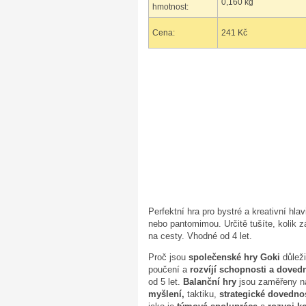
0,160 kg
hmotnost:
Cena:
241 Kč
Perfektní hra pro bystré a kreativní hl
nebo pantomimou. Určitě tušíte, kolik 
na cesty. Vhodné od 4 let.
Proč jsou
společenské hry Goki
důleži
poučení a
rozvíjí schopnosti a doved
od 5 let.
Balanční hry
jsou zaměřeny na 
myšlení,
taktiku,
strategické dovednos