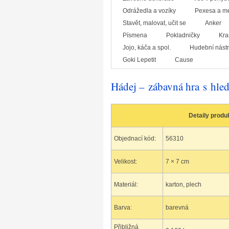
Odrážedla a vozíky
Pexesa a m
Stavět, malovat, učit se
Anker
Písmena
Pokladničky
Kra
Jojo, káča a spol.
Hudební nástr
Goki Lepetit
Cause
Hádej – zábavná hra s hle
Detaily produ
Objednací kód:
56310
Velikost:
7 × 7 cm
Materiál:
karton, plech
Barva:
barevná
Přibližná