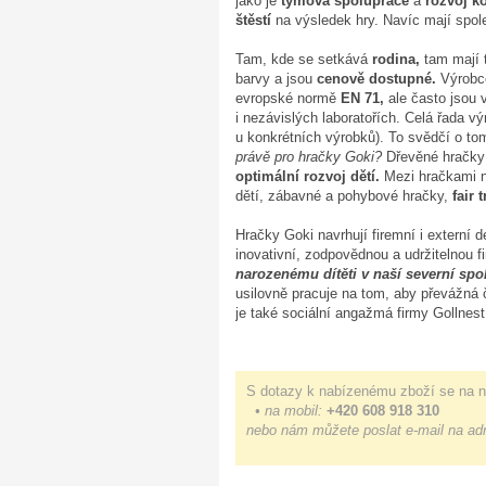
jako je
týmová spolupráce
a
rozvoj k
štěstí
na výsledek hry. Navíc mají spole
Tam, kde se setkává
rodina,
tam mají 
barvy a jsou
cenově dostupné.
Výrobce
evropské normě
EN 71,
ale často jsou
i nezávislých laboratořích. Celá řada vý
u konkrétních výrobků). To svědčí o to
právě pro hračky Goki?
Dřevěné hračky
optimální rozvoj dětí.
Mezi hračkami na
dětí, zábavné a pohybové hračky,
fair 
Hračky Goki navrhují firemní i externí
inovativní, zodpovědnou a udržitelnou fi
narozenému dítěti v naší severní spo
usilovně pracuje na tom, aby převážná
je také sociální angažmá firmy Gollnes
S dotazy k nabízenému zboží se na n
• na mobil:
+420 608 918 310
nebo nám můžete poslat e-mail na ad