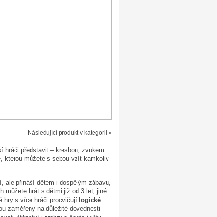
Následující produkt v kategorii »
sí hráči představit – kresbou, zvukem
e, kterou můžete s sebou vzít kamkoliv
, ale přináší dětem i dospělým zábavu,
 můžete hrát s dětmi již od 3 let, jiné
é hry s více hráči procvičují
logické
sou zaměřeny na důležité dovednosti