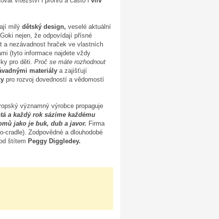
vat vítězství i prohru a často i
vliv
ají milý
dětský design,
veselé aktuální
Goki nejen, že odpovídají přísné
 a nezávadnost hraček ve vlastních
nami (tyto informace najdete vždy
ky pro děti.
Proč se máte rozhodnout
ávadnými materiály
a zajišťují
ky
pro rozvoj dovedností a vědomostí
 evropský významný výrobce propaguje
stá a každý rok sázíme každému
omů jako je buk, dub a javor.
Firma
to-cradle). Zodpovědné a dlouhodobé
pod štítem
Peggy Diggledey.