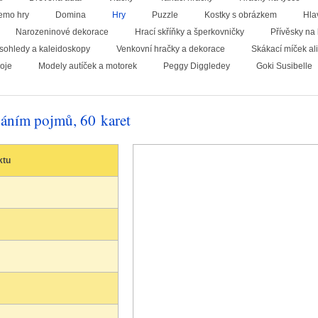
emo hry
Domina
Hry
Puzzle
Kostky s obrázkem
Hla
Narozeninové dekorace
Hrací skříňky a šperkovničky
Přívěsky na 
sohledy a kaleidoskopy
Venkovní hračky a dekorace
Skákací míček al
oje
Modely autíček a motorek
Peggy Diggledey
Goki Susibelle
dáním pojmů, 60 karet
ktu