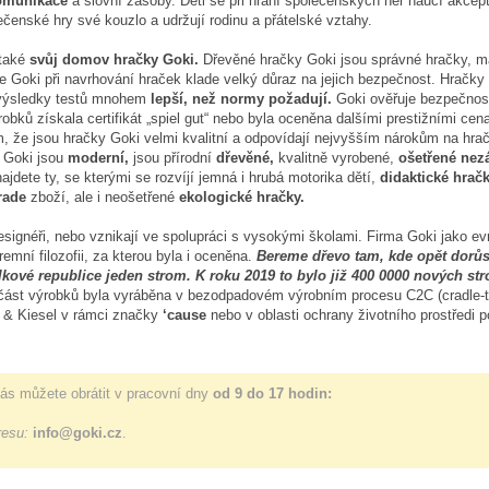
omunikace
a slovní zásoby. Děti se při hraní společenských her naučí akcepto
čenské hry své kouzlo a udržují rodinu a přátelské vztahy.
také
svůj domov hračky Goki.
Dřevěné hračky Goki jsou správné hračky, m
 Goki při navrhování hraček klade velký důraz na jejich bezpečnost. Hračky 
 výsledky testů mnohem
lepší, než normy požadují.
Goki ověřuje bezpečnost
robků získala certifikát „spiel gut“ nebo byla oceněna dalšími prestižními ce
m, že jsou hračky Goki velmi kvalitní a odpovídají nejvyšším nárokům na hrač
 Goki jsou
moderní,
jsou přírodní
dřevěné,
kvalitně vyrobené,
ošetřené nez
jdete ty, se kterými se rozvíjí jemná i hrubá motorika dětí,
didaktické hrač
trade
zboží, ale i neošetřené
ekologické hračky.
 designéři, nebo vznikají ve spolupráci s vysokými školami. Firma Goki jako
remní filozofii, za kterou byla i oceněna.
Bereme dřevo tam, kde opět dorů
lkové republice jeden strom. K roku 2019 to bylo již 400 0000 nových str
 část výrobků byla vyráběna v bezodpadovém výrobním procesu C2C (cradle-
t & Kiesel v rámci značky
‘cause
nebo v oblasti ochrany životního prostředi 
ás můžete obrátit v pracovní dny
od 9 do 17 hodin:
resu:
info@goki.cz
.