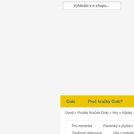
Goki
Proč hračky Goki?
Úvod
»
Prodej hraček Goki
»
Hry
»
Hádej 
Pro miminka
Panenky a plyšáci
Závěsné dekorace
Vše v pohyb