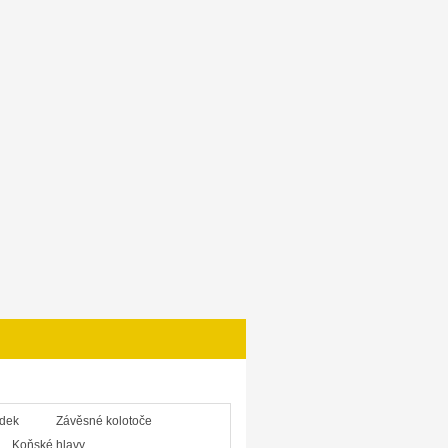
ůdek
Závěsné kolotoče
Koňské hlavy