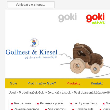
Goki
Proč hračky Goki?
Produkty
Kontakt
Úvod
»
Prodej hraček Goki
»
Jojo, káča a spol.
»
Pestrobarevná káča „goki6
Pro miminka
Panenky a plyšáci
Loutky a maňásci
Ma
Závěsné dekorace
Vše v pohybu
Dřevěná auta
Vláčk