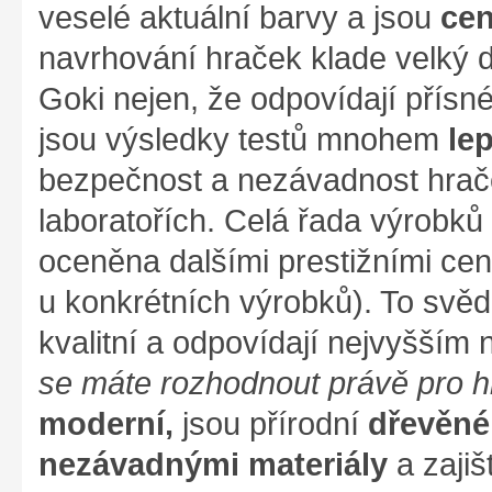
veselé aktuální barvy a jsou
cen
navrhování hraček klade velký d
Goki nejen, že odpovídají přís
jsou výsledky testů mnohem
le
bezpečnost a nezávadnost hrače
laboratořích. Celá řada výrobků z
oceněna dalšími prestižními cen
u konkrétních výrobků). To svěd
kvalitní a odpovídají nejvyšším
se máte rozhodnout právě pro 
moderní,
jsou přírodní
dřevěné
nezávadnými materiály
a zajiš