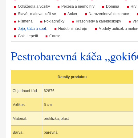
Odrážedla a vozíky
Pexesa a memo hry
Domina
Hry
Stavět, malovat, učit se
Anker
Narozeninové dekorace
Písmena
Pokladničky
Krasohledy a kaleidoskopy
Ven
Jojo, káča a spol.
Hudební nástroje
Modely autíček a motor
Goki Lepetit
Cause
Pestrobarevná káča „goki6
Detaily produktu
Objednací kód:
62876
Velikost:
6 cm
Materiál:
překližka, plast
Barva:
barevná