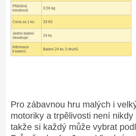
Přibližná
0,56 kg
hmotnost:
Cena za 1 ks:
33 Kč
Jedno balení
24 ks
obsahuje:
Informace
Balení 24 ks, 5 druhů.
k balení:
Pro zábavnou hru malých i velk
motoriky a trpělivosti není nikd
takže si každý může vybrat podl