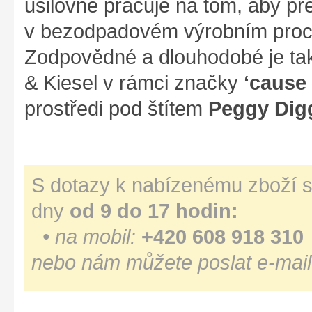
usilovně pracuje na tom, aby p
v bezodpadovém výrobním proce
Zodpovědné a dlouhodobé je tak
& Kiesel v rámci značky
‘cause
prostředi pod štítem
Peggy Dig
S dotazy k nabízenému zboží s
dny
od 9 do 17 hodin:
• na mobil:
+420 608 918 310
nebo nám můžete poslat e-mail