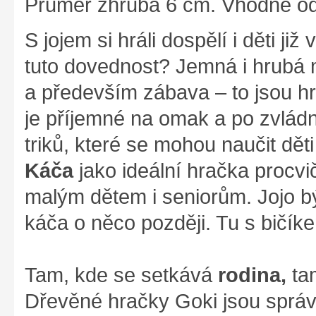
Průměr zhruba 6 cm. Vhodné od 
S jojem si hráli dospělí i děti již
tuto dovednost? Jemná i hrubá m
a především zábava – to jsou hr
je příjemné na omak a po zvládn
triků, které se mohou naučit dět
Káča
jako ideální hračka procvi
malým dětem i seniorům. Jojo bý
káča o něco později. Tu s bičíke
Tam, kde se setkává
rodina,
ta
Dřevěné hračky Goki jsou správ