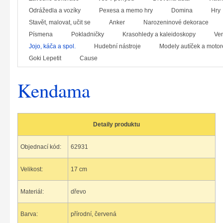
Odrážedla a vozíky
Pexesa a memo hry
Domina
Hry
Stavět, malovat, učit se
Anker
Narozeninové dekorace
Písmena
Pokladničky
Krasohledy a kaleidoskopy
Ven
Jojo, káča a spol.
Hudební nástroje
Modely autíček a motor
Goki Lepetit
Cause
Kendama
Detaily produktu
Objednací kód:
62931
Velikost:
17 cm
Materiál:
dřevo
Barva:
přírodní, červená