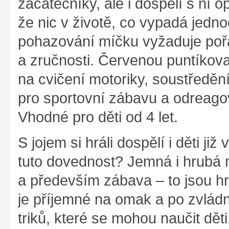
začátečníky, ale i dospělí s ní 
že nic v životě, co vypadá jedn
pohazování míčku vyžaduje poř
a zručnosti. Červenou puntíko
na cvičení motoriky, soustředěn
pro sportovní zábavu a odreago
Vhodné pro děti od 4 let.
S jojem si hráli dospělí i děti již
tuto dovednost? Jemná i hrubá m
a především zábava – to jsou hr
je příjemné na omak a po zvládn
triků, které se mohou naučit dět