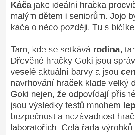
Káča
jako ideální hračka procvi
malým dětem i seniorům. Jojo bý
káča o něco později. Tu s bičíke
Tam, kde se setkává
rodina,
ta
Dřevěné hračky Goki jsou správ
veselé aktuální barvy a jsou
cen
navrhování hraček klade velký d
Goki nejen, že odpovídají přís
jsou výsledky testů mnohem
le
bezpečnost a nezávadnost hrače
laboratořích. Celá řada výrobků z