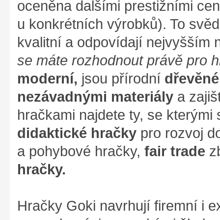
oceněna dalšími prestižními cen
u konkrétních výrobků). To svěd
kvalitní a odpovídají nejvyšším
se máte rozhodnout právě pro 
moderní,
jsou přírodní
dřevěné
nezávadnými materiály
a zajiš
hračkami najdete ty, se kterými s
didaktické hračky
pro rozvoj d
a pohybové hračky,
fair trade
zb
hračky.
Hračky Goki navrhují firemní i ex