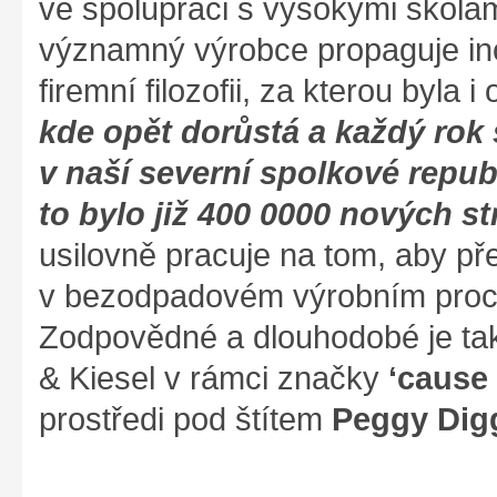
ve spolupráci s vysokými škola
významný výrobce propaguje ino
firemní filozofii, za kterou byla 
kde opět dorůstá a každý rok
v naší severní spolkové repub
to bylo již 400 0000 nových st
usilovně pracuje na tom, aby p
v bezodpadovém výrobním proce
Zodpovědné a dlouhodobé je tak
& Kiesel v rámci značky
‘cause
prostředi pod štítem
Peggy Dig