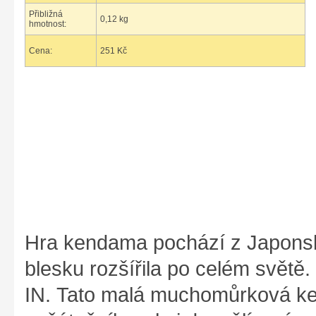
Přibližná
0,12 kg
hmotnost:
Cena:
251 Kč
Hra kendama pochází z Japonska
blesku rozšířila po celém světě
IN. Tato malá muchomůrková ke