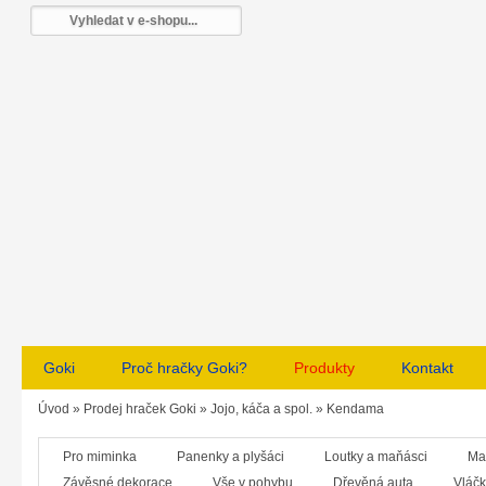
Goki
Proč hračky Goki?
Produkty
Kontakt
Úvod
»
Prodej hraček Goki
»
Jojo, káča a spol.
»
Kendama
Pro miminka
Panenky a plyšáci
Loutky a maňásci
Ma
Závěsné dekorace
Vše v pohybu
Dřevěná auta
Vláčk