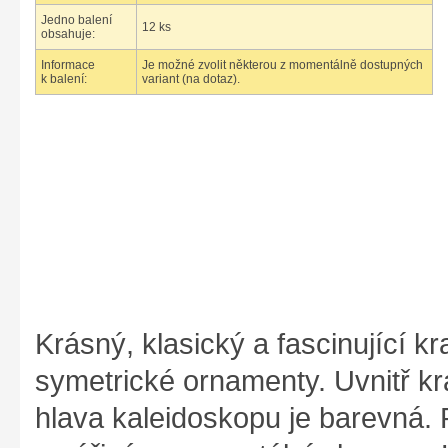
Jedno balení
12 ks
obsahuje:
Informace
Je možné zvolit některou z momentálně dostupných
k balení:
variant (na dotaz).
Krásný, klasický a fascinující k
symetrické ornamenty. Uvnitř kr
hlava kaleidoskopu je barevná.