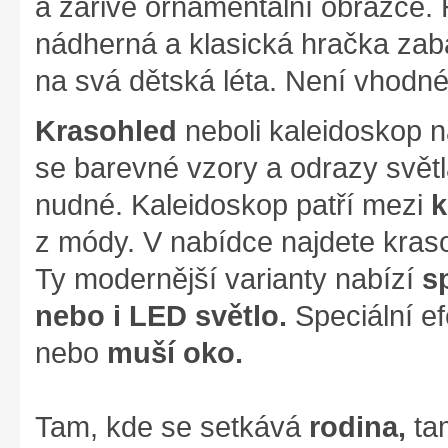
a zářivé ornamentální obrazce. 
nádherná a klasická hračka zabav
na svá dětská léta. Není vhodné 
Krasohled
neboli kaleidoskop n
se barevné vzory a odrazy světla
nudné. Kaleidoskop patří mezi
k
z módy. V nabídce najdete kraso
Ty modernější varianty nabízí
s
nebo i LED světlo.
Speciální ef
nebo
muší oko.
Tam, kde se setkává
rodina,
ta