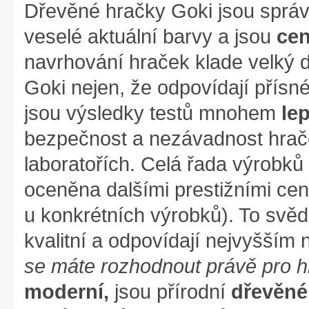
Dřevěné hračky Goki jsou správ
veselé aktuální barvy a jsou
cen
navrhování hraček klade velký d
Goki nejen, že odpovídají přís
jsou výsledky testů mnohem
le
bezpečnost a nezávadnost hrače
laboratořích. Celá řada výrobků z
oceněna dalšími prestižními cen
u konkrétních výrobků). To svěd
kvalitní a odpovídají nejvyšším
se máte rozhodnout právě pro 
moderní,
jsou přírodní
dřevěné