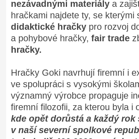
nezávadnými materiály
a zajiš
hračkami najdete ty, se kterými s
didaktické hračky
pro rozvoj d
a pohybové hračky,
fair trade
zb
hračky.
Hračky Goki navrhují firemní i ex
ve spolupráci s vysokými škola
významný výrobce propaguje ino
firemní filozofii, za kterou byla 
kde opět dorůstá a každý rok
v naší severní spolkové repub