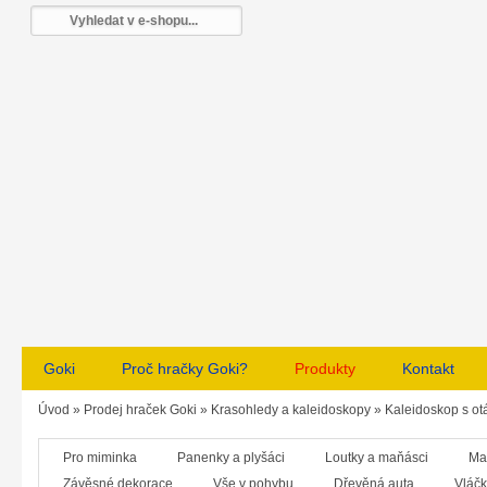
Goki
Proč hračky Goki?
Produkty
Kontakt
Úvod
»
Prodej hraček Goki
»
Krasohledy a kaleidoskopy
»
Kaleidoskop s ot
Pro miminka
Panenky a plyšáci
Loutky a maňásci
Ma
Závěsné dekorace
Vše v pohybu
Dřevěná auta
Vláčk