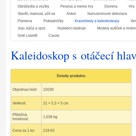
Odrážedla a vozíky
Pexesa a memo hry
Domina
Hry
Stavět, malovat, učit se
Anker
Narozeninové dekorace
Písmena
Pokladničky
Krasohledy a kaleidoskopy
Ven
Jojo, káča a spol.
Hudební nástroje
Modely autíček a motor
Goki Lepetit
Cause
Kaleidoskop s otáčecí hla
Detaily produktu
Objednací kód:
15030
Velikost:
21 × 5,3 × 5 cm
Přibližná
1,038 kg
hmotnost:
Cena za 1 ks:
218 Kč