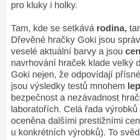
pro kluky i holky.
Tam, kde se setkává
rodina,
ta
Dřevěné hračky Goki jsou správ
veselé aktuální barvy a jsou
cen
navrhování hraček klade velký d
Goki nejen, že odpovídají přís
jsou výsledky testů mnohem
le
bezpečnost a nezávadnost hrače
laboratořích. Celá řada výrobků z
oceněna dalšími prestižními cen
u konkrétních výrobků). To svěd