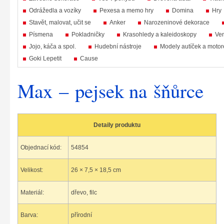
Odrážedla a vozíky
Pexesa a memo hry
Domina
Hry
Stavět, malovat, učit se
Anker
Narozeninové dekorace
Písmena
Pokladničky
Krasohledy a kaleidoskopy
Ven
Jojo, káča a spol.
Hudební nástroje
Modely autíček a motor
Goki Lepetit
Cause
Max – pejsek na šňůrce
Detaily produktu
Objednací kód:
54854
Velikost:
26 × 7,5 × 18,5 cm
Materiál:
dřevo, filc
Barva:
přírodní