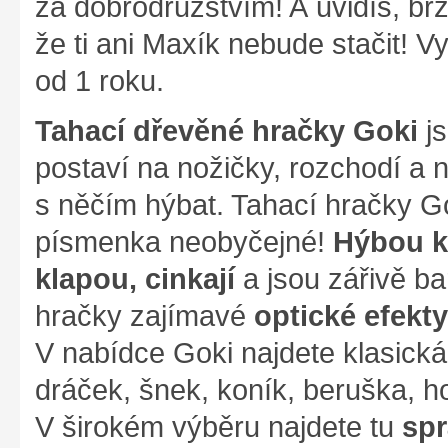
za dobrodružstvím! A uvidíš, brz
že ti ani Maxík nebude stačit! V
od 1 roku.
Tahací dřevěné hračky Goki
js
postaví na nožičky, rozchodí a 
s něčím hýbat. Tahací hračky G
písmenka neobyčejné!
Hýbou kř
klapou, cinkají
a jsou zářivě ba
hračky zajímavé
optické efekty
V nabídce Goki najdete klasická
dráček, šnek, koník, beruška, ho
V širokém výběru najdete tu
spr