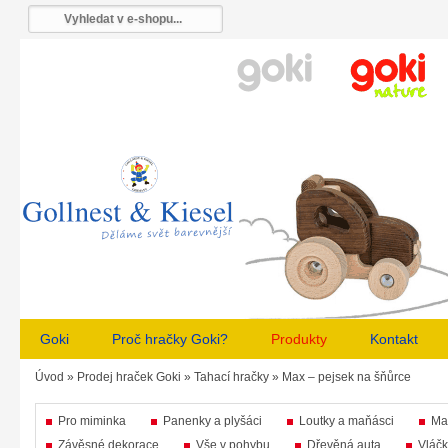
Goki
Proč hračky Goki?
Produkty
Kontakt
Úvod
»
Prodej hraček Goki
»
Tahací hračky
»
Max – pejsek na šňůrce
Pro miminka
Panenky a plyšáci
Loutky a maňásci
Ma
Závěsné dekorace
Vše v pohybu
Dřevěná auta
Vláčk