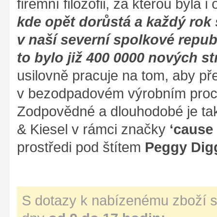
firemní filozofii, za kterou byla 
kde opět dorůstá a každý rok
v naší severní spolkové repub
to bylo již 400 0000 nových st
usilovně pracuje na tom, aby p
v bezodpadovém výrobním proce
Zodpovědné a dlouhodobé je tak
& Kiesel v rámci značky
‘cause
prostředi pod štítem
Peggy Dig
S dotazy k nabízenému zboží s