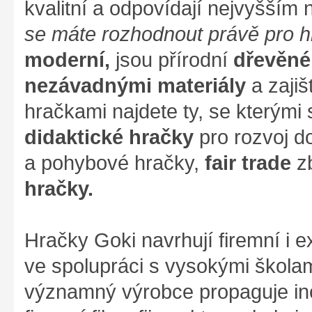
kvalitní a odpovídají nejvyšším
se máte rozhodnout právě pro 
moderní,
jsou přírodní
dřevěné
nezávadnými materiály
a zajiš
hračkami najdete ty, se kterými s
didaktické hračky
pro rozvoj d
a pohybové hračky,
fair trade
zb
hračky.
Hračky Goki navrhují firemní i ex
ve spolupráci s vysokými škola
významný výrobce propaguje ino