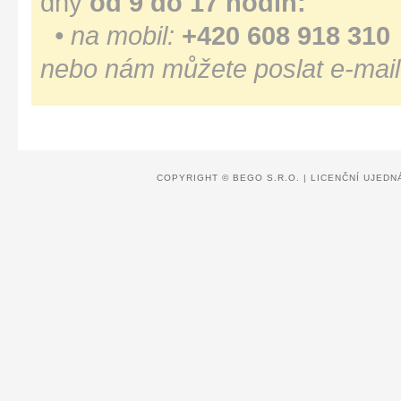
dny
od 9 do 17 hodin:
• na mobil:
+420 608 918 310
nebo nám můžete poslat e-mail
COPYRIGHT ©
BEGO S.R.O.
|
LICENČNÍ UJEDN