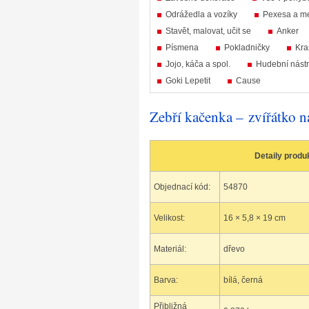
Odrážedla a vozíky
Pexesa a m
Stavět, malovat, učit se
Anker
Písmena
Pokladničky
Kra
Jojo, káča a spol.
Hudební nástr
Goki Lepetit
Cause
Zebří kačenka – zvířátko 
Detaily produ
Objednací kód:
54870
Velikost:
16 × 5,8 × 19 cm
Materiál:
dřevo
Barva:
bílá, černá
Přibližná