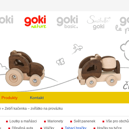
Produkty
Kontakt
y
»
Zebří kačenka – zvířátko na provázku
Loutky a maňásci
Marionety
Svět panenek
Vše pro obch
u
Dřevěná auta
Vláčky
Tahací hračky
Hračky na tyčce