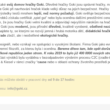
také
svůj domov hračky Goki.
Dřevěné hračky Goki jsou správné hračky, m
 Goki při navrhování hraček klade velký důraz na jejich bezpečnost. Hračky 
 výsledky testů mnohem
lepší, než normy požadují.
Goki ověřuje bezpečnost
robků získala certifikát „spiel gut“ nebo byla oceněna dalšími prestižními ce
m, že jsou hračky Goki velmi kvalitní a odpovídají nejvyšším nárokům na hrač
 Goki jsou
moderní,
jsou přírodní
dřevěné,
kvalitně vyrobené,
ošetřené nez
jdete ty, se kterými se rozvíjí jemná i hrubá motorika dětí,
didaktické hrač
trade
zboží, ale i neošetřené
ekologické hračky.
 designéři, nebo vznikají ve spolupráci s vysokými školami. Firma Goki jako
remní filozofii, za kterou byla i oceněna.
Bereme dřevo tam, kde opět dorů
lkové republice jeden strom. K roku 2019 to bylo již 400 0000 nových str
 část výrobků byla vyráběna v bezodpadovém výrobním procesu C2C (cradle-
t & Kiesel v rámci značky
‘cause
nebo v oblasti ochrany životního prostředi 
ás můžete obrátit v pracovní dny
od 9 do 17 hodin:
resu:
info@goki.cz
.