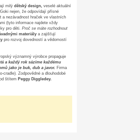
ají milý
dětský design,
veselé aktuální
Goki nejen, že odpovídají přísné
 a nezávadnost hraček ve vlastních
nami (tyto informace najdete vždy
ky pro děti.
Proč se máte rozhodnout
ávadnými materiály
a zajišťují
ky
pro rozvoj dovedností a vědomostí
 evropský významný výrobce propaguje
stá a každý rok sázíme každému
omů jako je buk, dub a javor.
Firma
to-cradle). Zodpovědné a dlouhodobé
pod štítem
Peggy Diggledey.