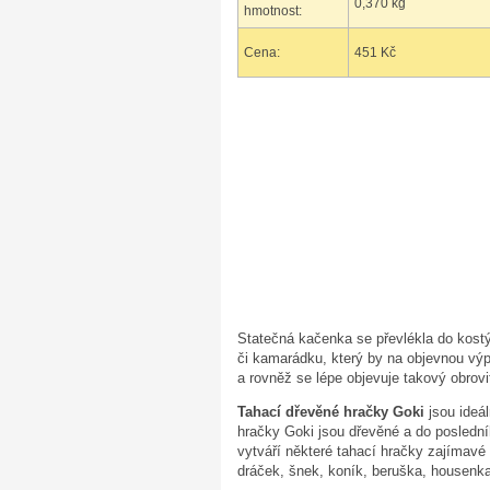
0,370 kg
hmotnost:
Cena:
451 Kč
Statečná kačenka se převlékla do kost
či kamarádku, který by na objevnou výpr
a rovněž se lépe objevuje takový obrov
Tahací dřevěné hračky Goki
jsou ideál
hračky Goki jsou dřevěné a do posled
vytváří některé tahací hračky zajímavé
dráček, šnek, koník, beruška, housenka,