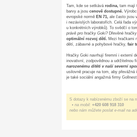
Tam, kde se setkává
rodina,
tam mají 
barvy a jsou
cenově dostupné.
Výrobce
evropské normě
EN 71,
ale často jsou
i nezávislých laboratořích. Celá řada vý
u konkrétních výrobků). To svědčí o to
právě pro hračky Goki?
Dřevěné hračky
optimální rozvoj dětí.
Mezi hračkami na
dětí, zábavné a pohybové hračky,
fair 
Hračky Goki navrhují firemní i externí
inovativní, zodpovědnou a udržitelnou fi
narozenému dítěti v naší severní spo
usilovně pracuje na tom, aby převážná
je také sociální angažmá firmy Gollnes
S dotazy k nabízenému zboží se na n
• na mobil:
+420 608 918 310
nebo nám můžete poslat e-mail na ad