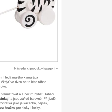
Následující produkt v kategorii »
yní hledá malého kamaráda
. Vždyť ve dvou se to lépe táhne
roku.
o přemisťovat a s něčím hýbat. Tahací
cinkají
a jsou zářivě barevné. Při jízdě
zvířátka jako je kačenka, pejsek,
ou hračku
pro kluky i holky.