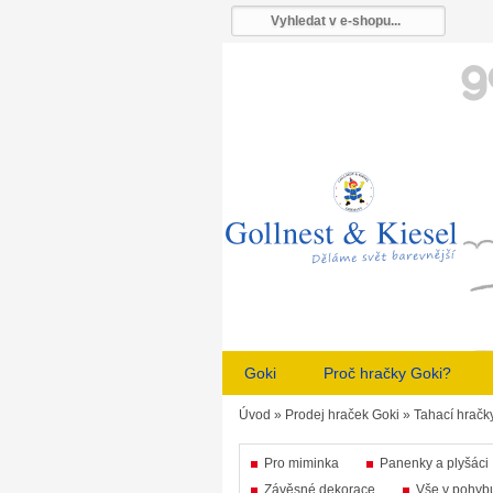
Goki
Proč hračky Goki?
Úvod
»
Prodej hraček Goki
»
Tahací hračk
Pro miminka
Panenky a plyšáci
Závěsné dekorace
Vše v pohyb