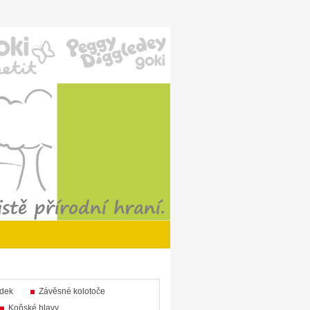
ůdek
Závěsné kolotoče
Koňské hlavy