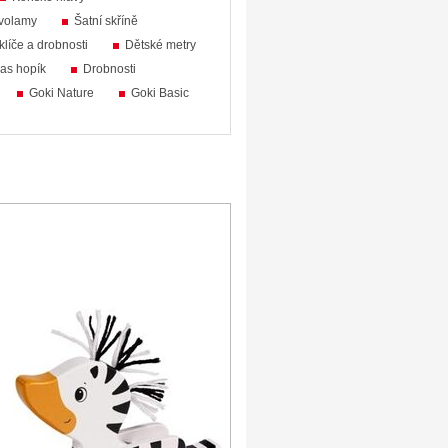
volamy
Šatní skříně
klíče a drobnosti
Dětské metry
ias hopík
Drobnosti
Goki Nature
Goki Basic