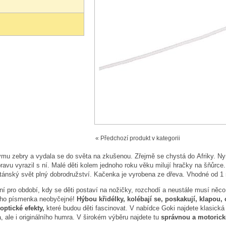
« Předchozí produkt v kategorii
ýmu zebry a vydala se do světa na zkušenou. Zřejmě se chystá do Afriky. N
avu vyrazil s ní. Malé děti kolem jednoho roku věku milují hračky na šňůrce
itánský svět plný dobrodružství. Kačenka je vyrobena ze dřeva. Vhodné od 1 
ní pro období, kdy se děti postaví na nožičky, rozchodí a neustále musí něc
ního písmenka neobyčejné!
Hýbou křidélky, kolébají se, poskakují, klapou, 
optické efekty,
které budou děti fascinovat. V nabídce Goki najdete klasická 
 ale i originálního humra. V širokém výběru najdete tu
správnou a motorick