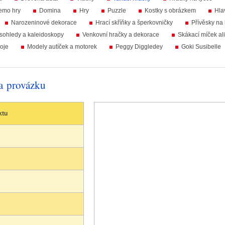
emo hry
Domina
Hry
Puzzle
Kostky s obrázkem
Hla
Narozeninové dekorace
Hrací skříňky a šperkovničky
Přívěsky na 
sohledy a kaleidoskopy
Venkovní hračky a dekorace
Skákací míček al
oje
Modely autíček a motorek
Peggy Diggledey
Goki Susibelle
na provázku
ktu