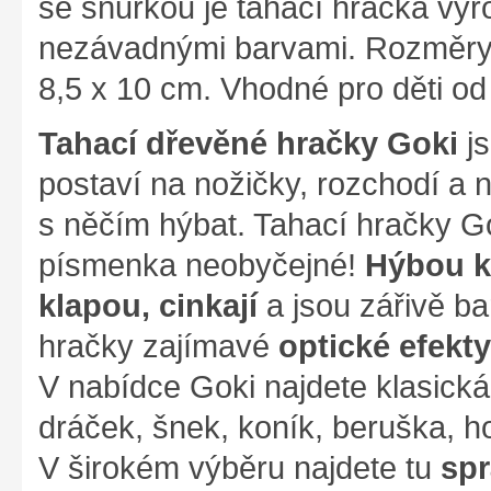
se šňůrkou je tahací hračka vy
nezávadnými barvami. Rozměry 
8,5 x 10 cm. Vhodné pro děti od
Tahací dřevěné hračky Goki
js
postaví na nožičky, rozchodí a 
s něčím hýbat. Tahací hračky G
písmenka neobyčejné!
Hýbou kř
klapou, cinkají
a jsou zářivě ba
hračky zajímavé
optické efekty
V nabídce Goki najdete klasická
dráček, šnek, koník, beruška, ho
V širokém výběru najdete tu
spr