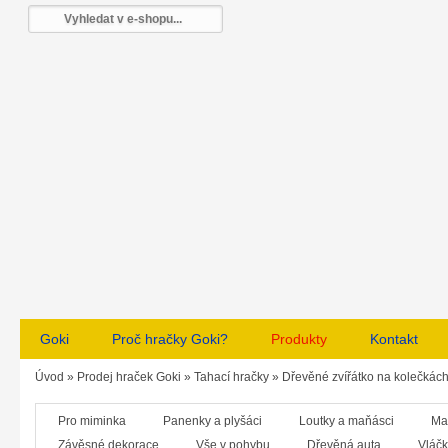
Goki
Proč hračky Goki?
Produkty
Kontakt
Úvod
»
Prodej hraček Goki
»
Tahací hračky
»
Dřevěné zvířátko na kolečkác
Pro miminka
Panenky a plyšáci
Loutky a maňásci
Ma
Závěsné dekorace
Vše v pohybu
Dřevěná auta
Vláčk