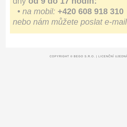
dny
od 9 do 17 hodin:
• na mobil:
+420 608 918 310
nebo nám můžete poslat e-mail
COPYRIGHT ©
BEGO S.R.O.
|
LICENČNÍ UJEDN