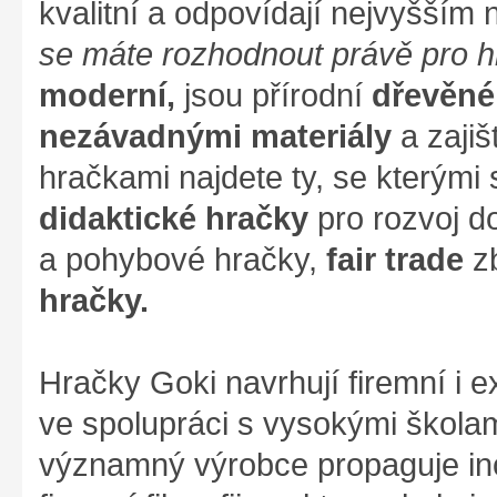
kvalitní a odpovídají nejvyšším
se máte rozhodnout právě pro 
moderní,
jsou přírodní
dřevěné
nezávadnými materiály
a zajiš
hračkami najdete ty, se kterými s
didaktické hračky
pro rozvoj d
a pohybové hračky,
fair trade
zb
hračky.
Hračky Goki navrhují firemní i ex
ve spolupráci s vysokými škola
významný výrobce propaguje ino