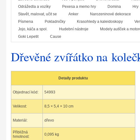
Odrážedla a vozíky
Pexesa a memo hry
Domina
Hry
Stavět, malovat, učit se
Anker
Narozeninové dekorace
Písmena
Pokladničky
Krasohledy a kaleidoskopy
Ven
Jojo, káča a spol.
Hudební nástroje
Modely autíček a motor
Goki Lepetit
Cause
Dřevěné zvířátko na kole
Detaily produktu
Objednací kód:
54993
Velikost:
8,5 × 5,4 × 10 cm
Materiál:
dřevo
Přibližná
0,095 kg
hmotnost: