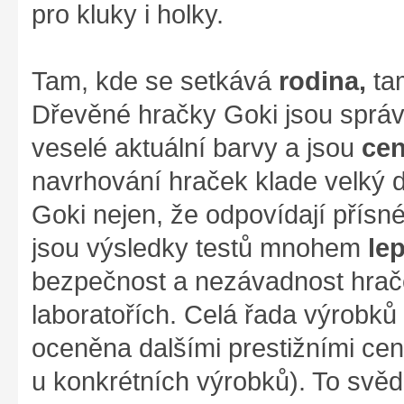
pro kluky i holky.
Tam, kde se setkává
rodina,
ta
Dřevěné hračky Goki jsou správ
veselé aktuální barvy a jsou
cen
navrhování hraček klade velký d
Goki nejen, že odpovídají přís
jsou výsledky testů mnohem
le
bezpečnost a nezávadnost hrače
laboratořích. Celá řada výrobků z
oceněna dalšími prestižními cen
u konkrétních výrobků). To svěd