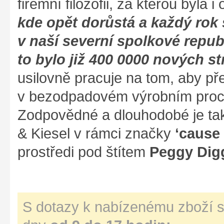
firemní filozofii, za kterou byla 
kde opět dorůstá a každý rok
v naší severní spolkové repub
to bylo již 400 0000 nových st
usilovně pracuje na tom, aby p
v bezodpadovém výrobním proce
Zodpovědné a dlouhodobé je tak
& Kiesel v rámci značky
‘cause
prostředi pod štítem
Peggy Dig
S dotazy k nabízenému zboží s