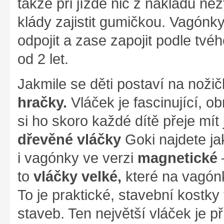
takže při jízdě nic z nákladu n
klády zajistit gumičkou. Vagón
odpojit a zase zapojit podle tv
od 2 let.
Jakmile se děti postaví na nožič
hračky.
Vláček je fascinující, o
si ho skoro každé dítě přeje mí
dřevěné vláčky
Goki najdete ja
i vagónky ve verzi
magnetické
–
to
vláčky velké,
které na vagó
To je praktické, stavební kostky
staveb. Ten největší vláček je p