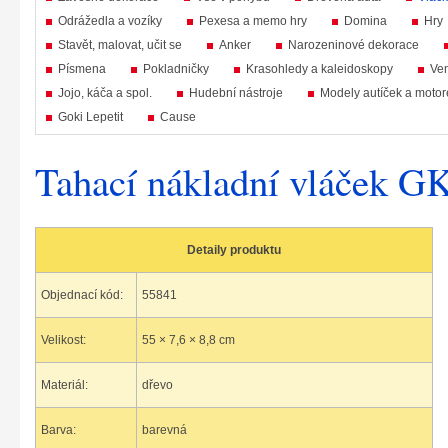
Odrážedla a vozíky
Pexesa a memo hry
Domina
Hry
Stavět, malovat, učit se
Anker
Narozeninové dekorace
Písmena
Pokladničky
Krasohledy a kaleidoskopy
Ven
Jojo, káča a spol.
Hudební nástroje
Modely autíček a motor
Goki Lepetit
Cause
Tahací nákladní vláček GK
Detaily produktu
Objednací kód:
55841
Velikost:
55 × 7,6 × 8,8 cm
Materiál:
dřevo
Barva:
barevná