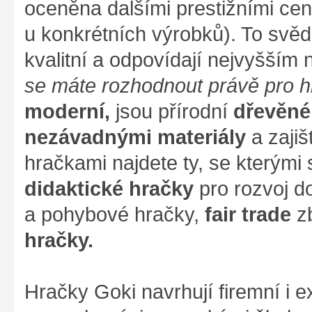
oceněna dalšími prestižními cen
u konkrétních výrobků). To svěd
kvalitní a odpovídají nejvyšším
se máte rozhodnout právě pro 
moderní,
jsou přírodní
dřevěné
nezávadnými materiály
a zajiš
hračkami najdete ty, se kterými s
didaktické hračky
pro rozvoj d
a pohybové hračky,
fair trade
zb
hračky.
Hračky Goki navrhují firemní i ex