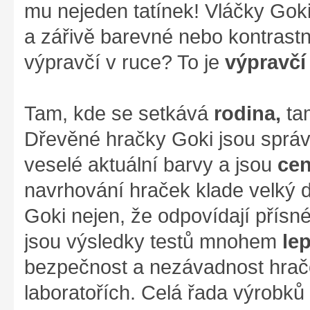
mu nejeden tatínek! Vláčky Gok
a zářivě barevné nebo kontrastn
výpravčí v ruce? To je
výpravčí
Tam, kde se setkává
rodina,
ta
Dřevěné hračky Goki jsou správ
veselé aktuální barvy a jsou
cen
navrhování hraček klade velký d
Goki nejen, že odpovídají přís
jsou výsledky testů mnohem
le
bezpečnost a nezávadnost hrače
laboratořích. Celá řada výrobků z