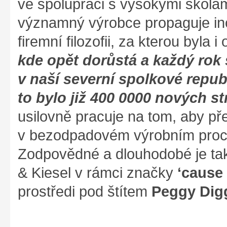
ve spolupráci s vysokými škola
významný výrobce propaguje ino
firemní filozofii, za kterou byla 
kde opět dorůstá a každý rok
v naší severní spolkové repub
to bylo již 400 0000 nových st
usilovně pracuje na tom, aby p
v bezodpadovém výrobním proce
Zodpovědné a dlouhodobé je tak
& Kiesel v rámci značky
‘cause
prostředi pod štítem
Peggy Dig