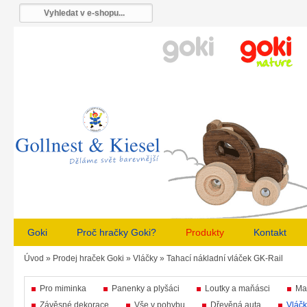
Goki
Proč hračky Goki?
Produkty
Kontakt
Úvod
»
Prodej hraček Goki
»
Vláčky
»
Tahací nákladní vláček GK-Rail
Pro miminka
Panenky a plyšáci
Loutky a maňásci
Ma
Závěsné dekorace
Vše v pohybu
Dřevěná auta
Vláčk