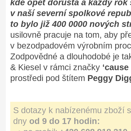
kde opět dorůstá a každý rok
v naší severní spolkové repub
to bylo již 400 0000 nových st
usilovně pracuje na tom, aby p
v bezodpadovém výrobním proce
Zodpovědné a dlouhodobé je tak
& Kiesel v rámci značky
‘cause
prostředi pod štítem
Peggy Dig
S dotazy k nabízenému zboží s
dny
od 9 do 17 hodin: