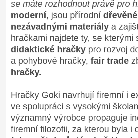
se máte rozhodnout právě pro 
moderní,
jsou přírodní
dřevěné
nezávadnými materiály
a zajiš
hračkami najdete ty, se kterými s
didaktické hračky
pro rozvoj d
a pohybové hračky,
fair trade
zb
hračky.
Hračky Goki navrhují firemní i ex
ve spolupráci s vysokými škola
významný výrobce propaguje ino
firemní filozofii, za kterou byla 