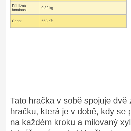
Přibližná
0,32 kg
hmotnost:
Cena:
568 Kč
Tato hračka v sobě spojuje dvě z
hračku, která je v době, kdy se
na každém kroku a milovaný xylof