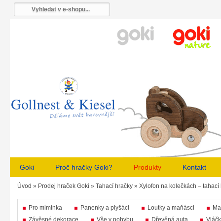
Goki
Proč hračky Goki?
Produkty
Kontakt
Úvod
»
Prodej hraček Goki
»
Tahací hračky
»
Xylofon na kolečkách – tahací
Pro miminka
Panenky a plyšáci
Loutky a maňásci
Ma
Závěsné dekorace
Vše v pohybu
Dřevěná auta
Vláčk