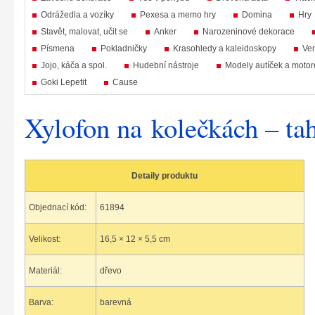
Odrážedla a vozíky
Pexesa a memo hry
Domina
Hry
Stavět, malovat, učit se
Anker
Narozeninové dekorace
Písmena
Pokladničky
Krasohledy a kaleidoskopy
Ven
Jojo, káča a spol.
Hudební nástroje
Modely autíček a motor
Goki Lepetit
Cause
Xylofon na kolečkách – ta
Detaily produktu
Objednací kód:
61894
Velikost:
16,5 × 12 × 5,5 cm
Materiál:
dřevo
Barva:
barevná