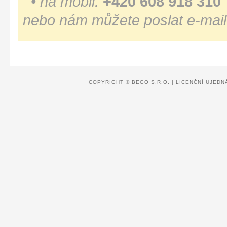
• na mobil:
+420 608 918 310
nebo nám můžete poslat e-mail
COPYRIGHT ©
BEGO S.R.O.
|
LICENČNÍ UJEDN