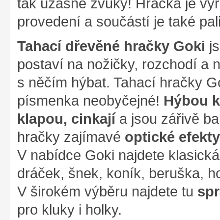
tak úžasné zvuky! Hračka je v
provedení a součástí je také pa
Tahací dřevěné hračky Goki
js
postaví na nožičky, rozchodí a 
s něčím hýbat. Tahací hračky G
písmenka neobyčejné!
Hýbou kř
klapou, cinkají
a jsou zářivě ba
hračky zajímavé
optické efekty
V nabídce Goki najdete klasická
dráček, šnek, koník, beruška, ho
V širokém výběru najdete tu
spr
pro kluky i holky.