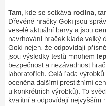
Tam, kde se setkává
rodina,
ta
Dřevěné hračky Goki jsou správ
veselé aktuální barvy a jsou
cen
navrhování hraček klade velký d
Goki nejen, že odpovídají přís
jsou výsledky testů mnohem
le
bezpečnost a nezávadnost hrače
laboratořích. Celá řada výrobků z
oceněna dalšími prestižními cen
u konkrétních výrobků). To svěd
kvalitní a odpovídají nejvyšším