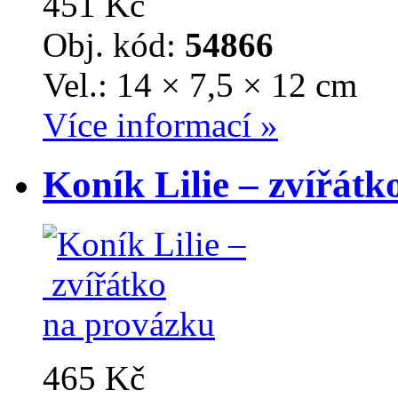
451 Kč
Obj. kód:
54866
Vel.: 14 × 7,5 × 12 cm
Více informací »
Koník Lilie – zvířát
465 Kč