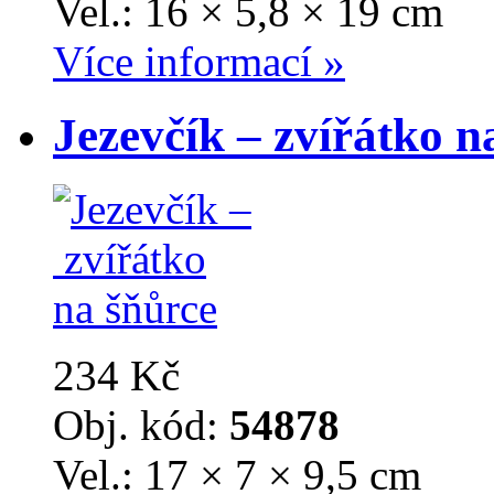
Vel.: 16 × 5,8 × 19 cm
Více informací »
Jezevčík – zvířátko n
234 Kč
Obj. kód:
54878
Vel.: 17 × 7 × 9,5 cm