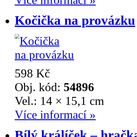
Kočička na provázku
598 Kč
Obj. kód:
54896
Vel.: 14 × 15,1 cm
Více informací »
Bílý králíček – hrač