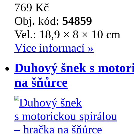
769 Kč
Obj. kód:
54859
Vel.: 18,9 × 8 × 10 cm
Více informací »
Duhový šnek s motori
na šňůrce