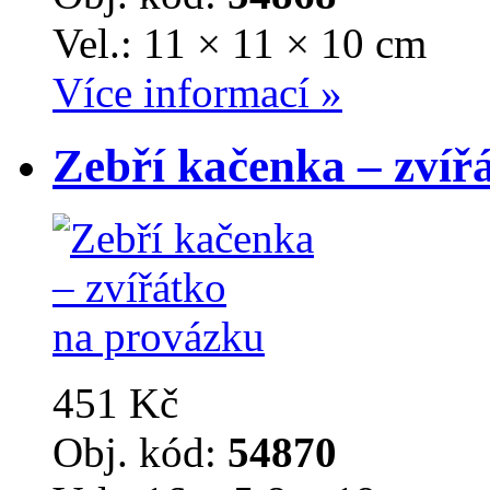
Vel.: 11 × 11 × 10 cm
Více informací »
Zebří kačenka – zvíř
451 Kč
Obj. kód:
54870