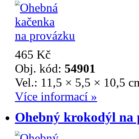
465 Kč
Obj. kód:
54901
Vel.: 11,5 × 5,5 × 10,5 c
Více informací »
Ohebný krokodýl na 