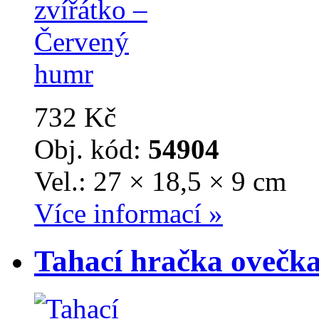
732 Kč
Obj. kód:
54904
Vel.: 27 × 18,5 × 9 cm
Více informací »
Tahací hračka ovečk