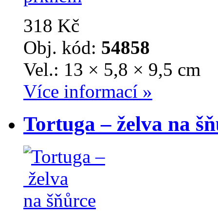
318 Kč
Obj. kód:
54858
Vel.: 13 × 5,8 × 9,5 cm
Více informací »
Tortuga – želva na šň