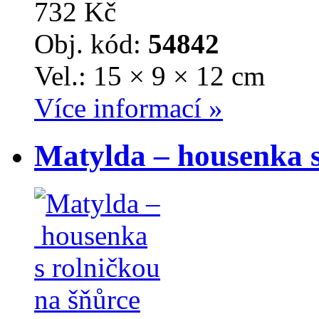
732 Kč
Obj. kód:
54842
Vel.: 15 × 9 × 12 cm
Více informací »
Matylda – housenka s