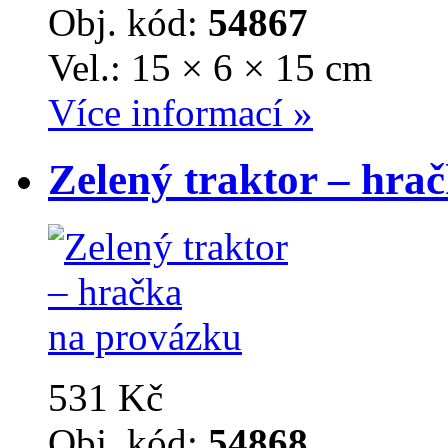
Obj. kód:
54867
Vel.: 15 × 6 × 15 cm
Více informací »
Zelený traktor – hra
531 Kč
Obj. kód:
54868